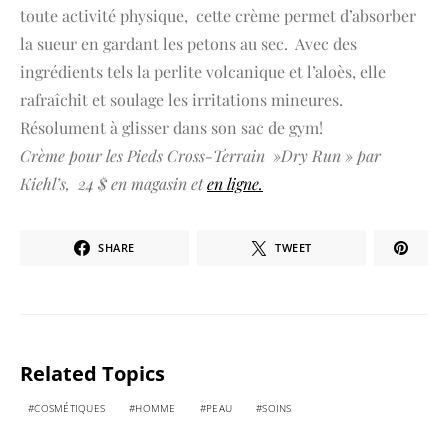
toute activité physique, cette crème permet d’absorber
la sueur en gardant les petons au sec. Avec des
ingrédients tels la perlite volcanique et l’aloès, elle
rafraîchit et soulage les irritations mineures.
Résolument à glisser dans son sac de gym!
Crème pour les Pieds Cross-Terrain »Dry Run » par
Kiehl’s, 24 $ en magasin et
en ligne.
SHARE
TWEET
Related Topics
COSMÉTIQUES
HOMME
PEAU
SOINS