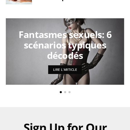
Fantasmes sexuels: 6
scénarios typiques
décodés
LIRE L'ARTICLE
Sign Up for Our