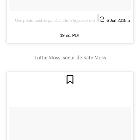
le
Une photo publiée par Zac Efron (@zacefron)
6 Juil. 2015 à
19h51 PDT
Lottie Moss, soeur de Kate Moss