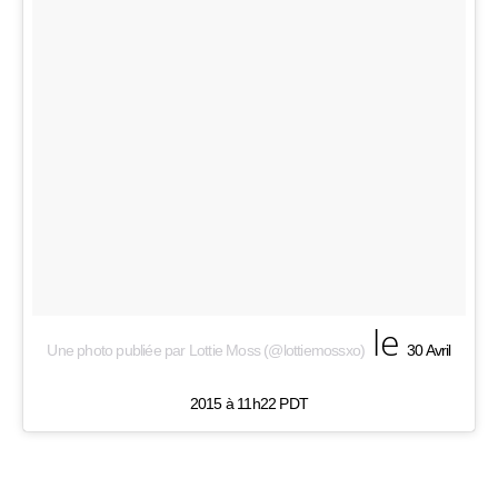
le
Une photo publiée par Lottie Moss (@lottiemossxo)
30 Avril
2015 à 11h22 PDT