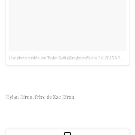
Une photo publiée par Taylor Swift (@taylorswift)
le
4 Juil. 2015 à 20h12 PDT
Dylan Efron, frère de Zac Efron