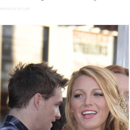
MINUTES DE LECTURE