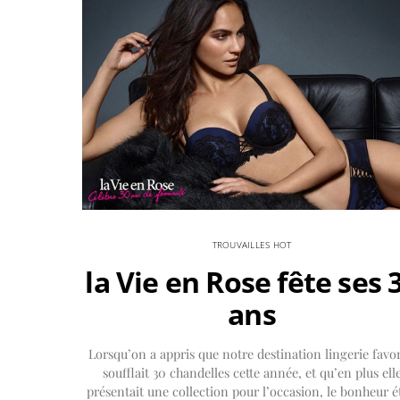
TROUVAILLES HOT
la Vie en Rose fête ses 
ans
Lorsqu’on a appris que notre destination lingerie favor
soufflait 30 chandelles cette année, et qu’en plus ell
présentait une collection pour l’occasion, le bonheur é