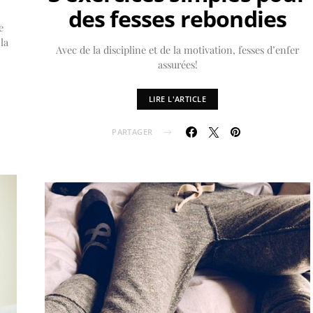
des fesses rebondies
e
la
Avec de la discipline et de la motivation, fesses d’enfer
assurées!
LIRE L'ARTICLE
PARTAGER