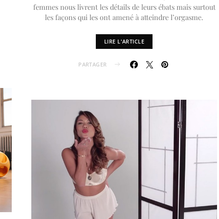
femmes nous livrent les détails de leurs ébats mais surtout
les façons qui les ont amené à atteindre l’orgasme.
LIRE L'ARTICLE
PARTAGER