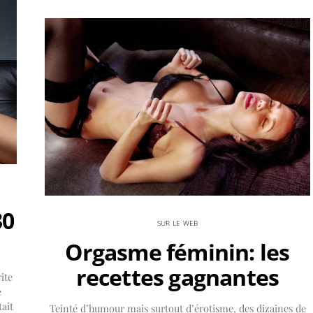
30
SUR LE WEB
Orgasme féminin: les
recettes gagnantes
ite
e
tait
Teinté d’humour mais surtout d’érotisme, des dizaines de