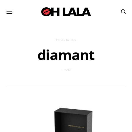
POSTS BY TAG
diamant
1 POST