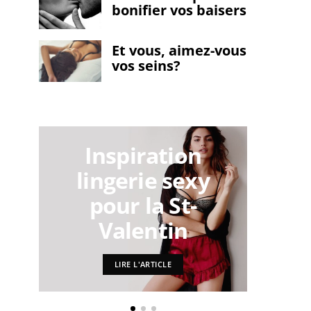
bonifier vos baisers
Et vous, aimez-vous
vos seins?
Inspiration
lingerie sexy
d’
pour la St-
Valentin
LIRE L'ARTICLE