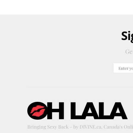
Si
Ge
Bringing Sexy Back - by DIVINE.ca, Canada's On