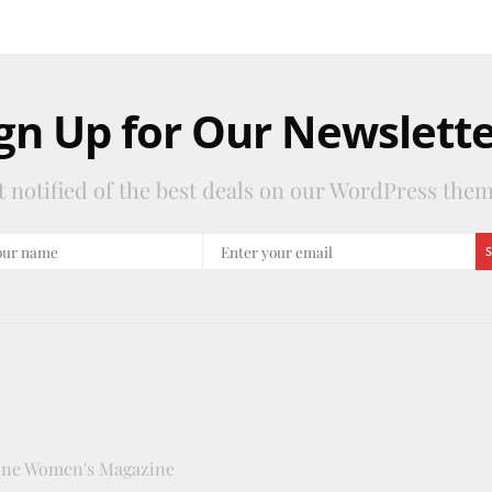
gn Up for Our Newslett
t notified of the best deals on our WordPress them
line Women's Magazine