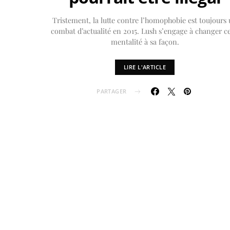
Tristement, la lutte contre l’homophobie est toujours
combat d’actualité en 2015. Lush s’engage à changer ce
mentalité à sa façon.
LIRE L'ARTICLE
PARTAGER