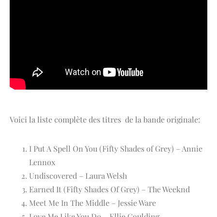
Voici la liste complète des titres de la bande originale:
I Put A Spell On You (Fifty Shades of Grey) – Annie
Lennox
Undiscovered – Laura Welsh
Earned It (Fifty Shades Of Grey) – The Weeknd
Meet Me In The Middle – Jessie Ware
Love Me Like You Do – Ellie Goulding