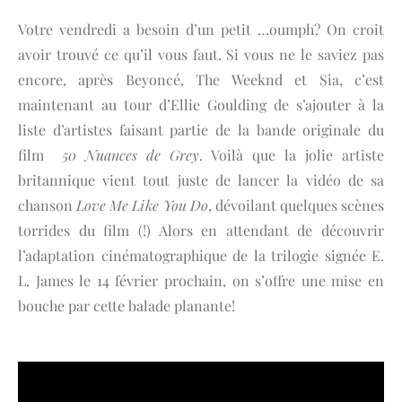
Votre vendredi a besoin d’un petit …oumph? On croit
avoir trouvé ce qu’il vous faut. Si vous ne le saviez pas
encore, après Beyoncé, The Weeknd et Sia, c’est
maintenant au tour d’Ellie Goulding de s’ajouter à la
liste d’artistes faisant partie de la bande originale du
film
50 Nuances de Grey
. Voilà que la jolie artiste
britannique vient tout juste de lancer la vidéo de sa
chanson
Love Me Like You Do
, dévoilant quelques scènes
torrides du film (!) Alors en attendant de découvrir
l’adaptation cinématographique de la trilogie signée E.
L. James le 14 février prochain, on s’offre une mise en
bouche par cette balade planante!