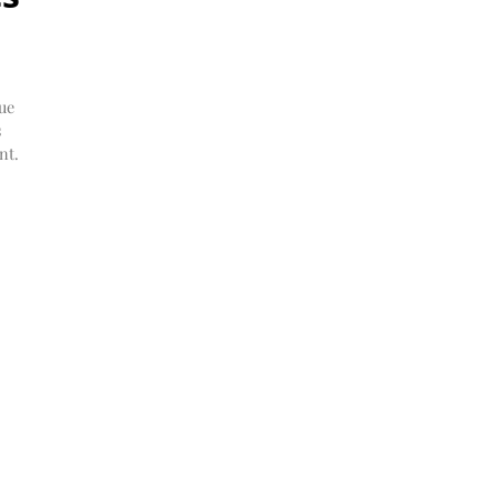
ue
s
nt.