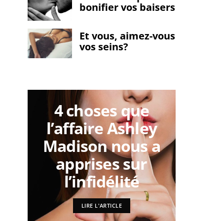
bonifier vos baisers
Et vous, aimez-vous
vos seins?
4 choses que
An
l’affaire Ashley
nous
Madison nous a
des
apprises sur
l’infidélité
LIRE L'ARTICLE