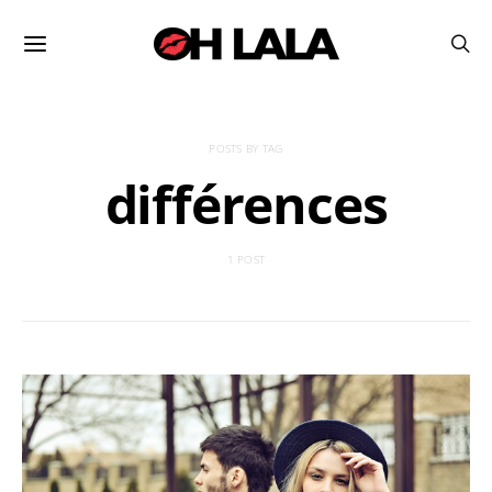
POSTS BY TAG
différences
1 POST