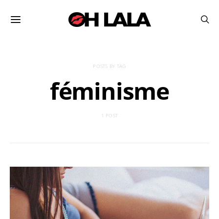
POSTS BY TAG
féminisme
1 POST