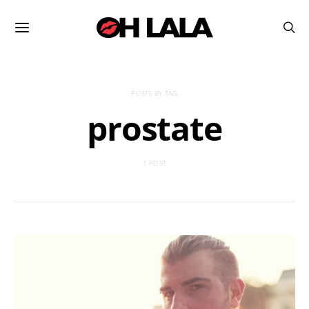
POSTS BY TAG
prostate
1 POST