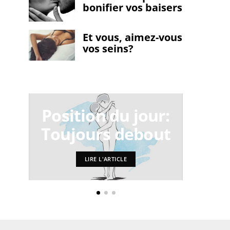
bonifier vos baisers
Et vous, aimez-vous
vos seins?
4 t
Position du jour:
m
Toujours debout
ex
LIRE L'ARTICLE