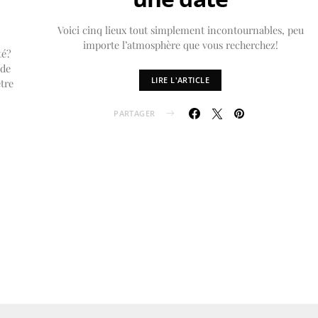
Voici cinq lieux tout simplement incontournables, peu
importe l’atmosphère que vous recherchez!
té?
 de
LIRE L'ARTICLE
être
PARTAGER