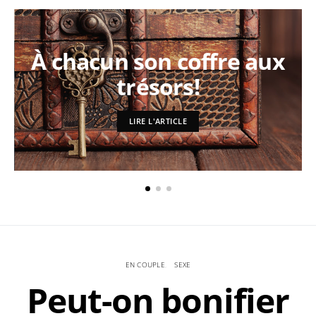
À chacun son coffre aux
trésors!
LIRE L'ARTICLE
EN COUPLE
SEXE
Peut-on bonifier