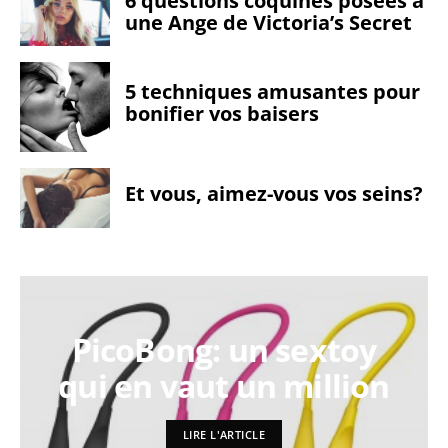
6 questions coquines posées à
une Ange de Victoria’s Secret
5 techniques amusantes pour
bonifier vos baisers
Et vous, aimez-vous vos seins?
PicoBong: un sextoy
qui en vaut un million
LIRE L'ARTICLE