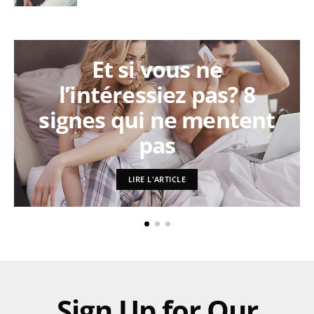
Et si vous ne
l’intéressiez pas? 8
signes qui ne mentent
pas
LIRE L'ARTICLE
Sign Up for Our